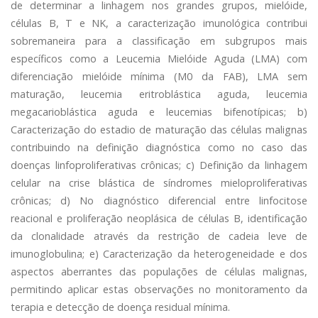
de determinar a linhagem nos grandes grupos, mielóide,
células B, T e NK, a caracterização imunológica contribui
sobremaneira para a classificação em subgrupos mais
específicos como a Leucemia Mielóide Aguda (LMA) com
diferenciação mielóide mínima (M0 da FAB), LMA sem
maturação, leucemia eritroblástica aguda, leucemia
megacarioblástica aguda e leucemias bifenotípicas; b)
Caracterização do estadio de maturação das células malignas
contribuindo na definição diagnóstica como no caso das
doenças linfoproliferativas crônicas; c) Definição da linhagem
celular na crise blástica de síndromes mieloproliferativas
crônicas; d) No diagnóstico diferencial entre linfocitose
reacional e proliferação neoplásica de células B, identificação
da clonalidade através da restrição de cadeia leve de
imunoglobulina; e) Caracterização da heterogeneidade e dos
aspectos aberrantes das populações de células malignas,
permitindo aplicar estas observações no monitoramento da
terapia e detecção de doença residual mínima.