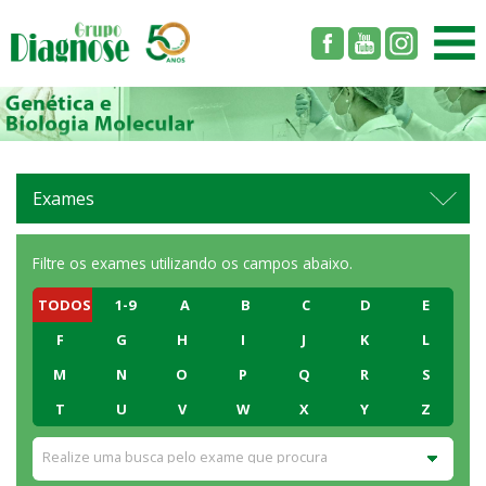
Exames
Filtre os exames utilizando os campos abaixo.
TODOS
1-9
A
B
C
D
E
F
G
H
I
J
K
L
M
N
O
P
Q
R
S
T
U
V
W
X
Y
Z